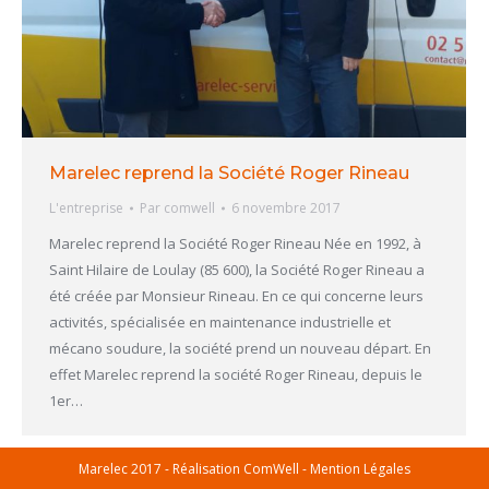
Marelec reprend la Société Roger Rineau
L'entreprise
Par
comwell
6 novembre 2017
Marelec reprend la Société Roger Rineau Née en 1992, à
Saint Hilaire de Loulay (85 600), la Société Roger Rineau a
été créée par Monsieur Rineau. En ce qui concerne leurs
activités, spécialisée en maintenance industrielle et
mécano soudure, la société prend un nouveau départ. En
effet Marelec reprend la société Roger Rineau, depuis le
1er…
Marelec 2017 - Réalisation
ComWell
-
Mention Légales