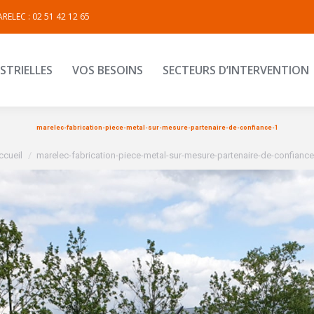
RELEC : 02 51 42 12 65
INDUSTRIELLES
VOS BESOINS
SECTEURS D’INTERVEN
STRIELLES
VOS BESOINS
SECTEURS D’INTERVENTION
marelec-fabrication-piece-metal-sur-mesure-partenaire-de-confiance-1
us êtes ici :
ccueil
marelec-fabrication-piece-metal-sur-mesure-partenaire-de-confiance