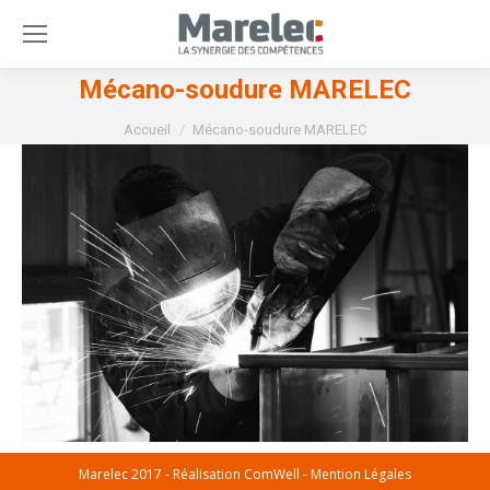
Mécano-soudure MARELEC
Vous êtes ici :
Accueil
Mécano-soudure MARELEC
Marelec 2017 - Réalisation
ComWell
-
Mention Légales