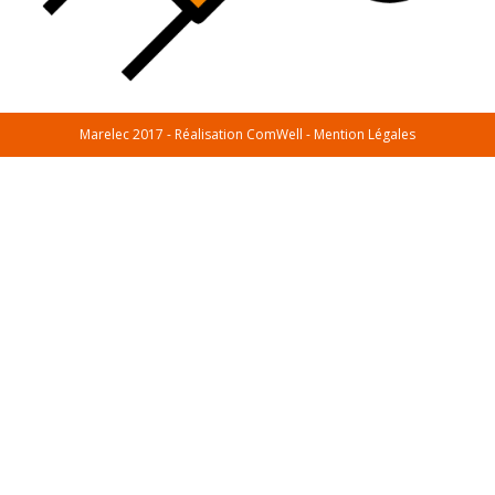
Marelec 2017 - Réalisation
ComWell
-
Mention Légales