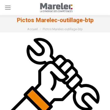
Pictos Marelec-outillage-btp
Vous êtes ici :
Accueil
Pictos Marelec-outillage-btp