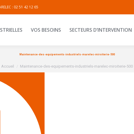
RELEC : 02 51 42 12 65
INDUSTRIELLES
VOS BESOINS
SECTEURS D’INTERVEN
STRIELLES
VOS BESOINS
SECTEURS D’INTERVENTION
Maintenance-des-equipements-industriels-marelec-miroiterie-500
Vous êtes ici :
Accueil
Maintenance-des-equipements-industriels-marelec-miroiterie-500