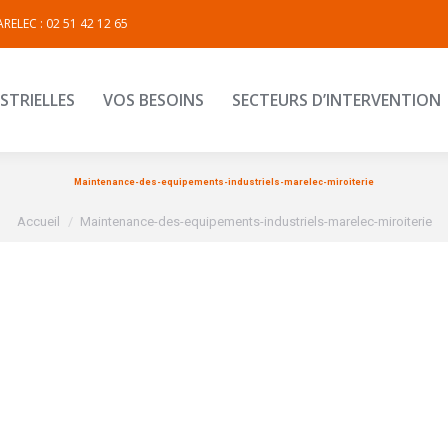
RELEC : 02 51 42 12 65
INDUSTRIELLES
VOS BESOINS
SECTEURS D’INTERVEN
STRIELLES
VOS BESOINS
SECTEURS D’INTERVENTION
Maintenance-des-equipements-industriels-marelec-miroiterie
Vous êtes ici :
Accueil
Maintenance-des-equipements-industriels-marelec-miroiterie