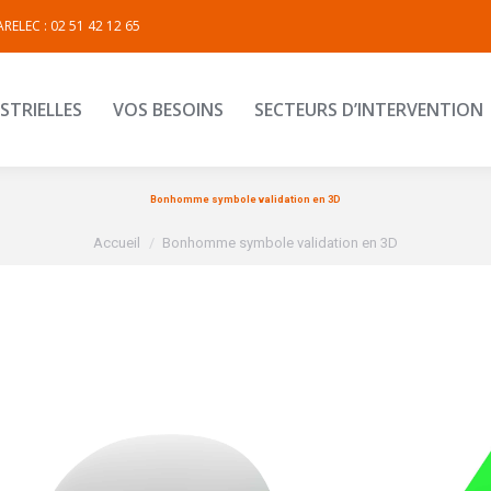
RELEC : 02 51 42 12 65
INDUSTRIELLES
VOS BESOINS
SECTEURS D’INTERVEN
STRIELLES
VOS BESOINS
SECTEURS D’INTERVENTION
Bonhomme symbole validation en 3D
Vous êtes ici :
Accueil
Bonhomme symbole validation en 3D