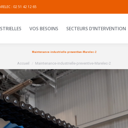
RELEC : 02 51 42 12 65
INDUSTRIELLES
VOS BESOINS
SECTEURS D’INTERVEN
STRIELLES
VOS BESOINS
SECTEURS D’INTERVENTION
Maintenance-industrielle-preventive-Marelec-2
Vous êtes ici :
Accueil
Maintenance-industrielle-preventive-Marelec-2