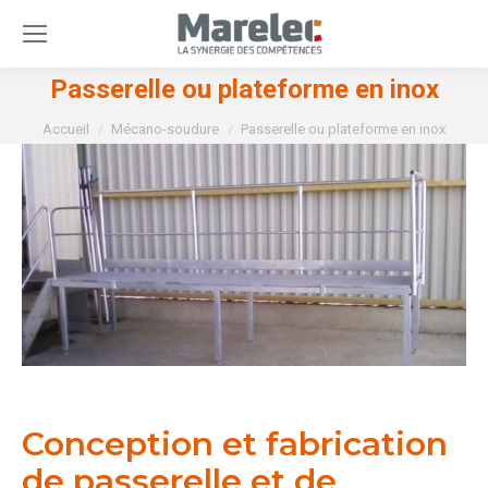
Passerelle ou plateforme en inox
Vous êtes ici :
Accueil
Mécano-soudure
Passerelle ou plateforme en inox
Conception et fabrication
de passerelle et de